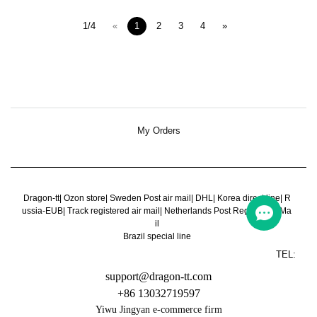
1/4
«
1
2
3
4
»
My Orders
Dragon-tt
|
Ozon store
|
Sweden Post air mail
|
DHL
|
Korea direct line
|
R
ussia-EUB
|
Track registered air mail
|
Netherlands Post Register Air Ma
il
Brazil special line
TEL:
support@dragon-tt.com
+86 13032719597
Yiwu Jingyan e-commerce firm