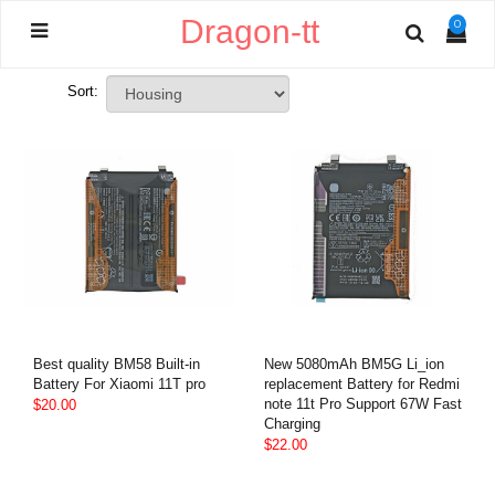
Dragon-tt
0
Sort:
Best quality BM58 Built-in
New 5080mAh BM5G Li_ion
Battery For Xiaomi 11T pro
replacement Battery for Redmi
note 11t Pro Support 67W Fast
$20.00
Charging
$22.00