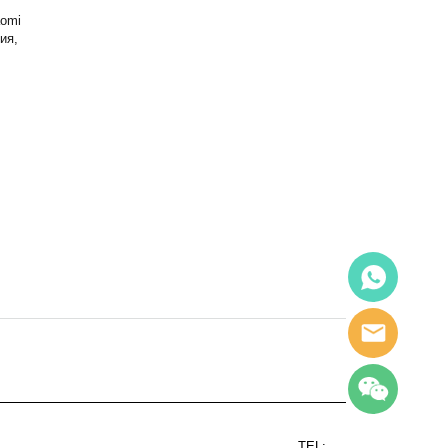
aomi
ия,
TEL: