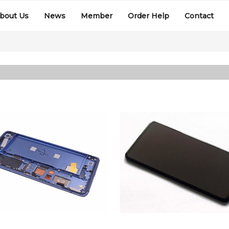
bout Us
News
Member
Order Help
Contact