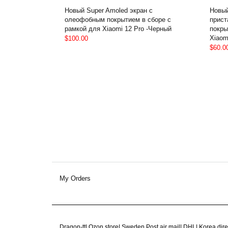
Новый Super Amoled экран с
Новый
олеофобным покрытием в сборе с
прист
рамкой для Xiaomi 12 Pro -Черный
покры
Xiaom
$100.00
$60.0
My Orders
Dragon-tt
|
Ozon store
|
Sweden Post air mail
|
DHL
|
Korea dire