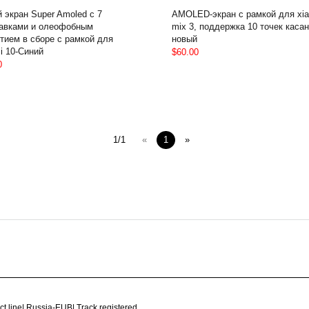
 экран Super Amoled с 7
AMOLED-экран с рамкой для xi
авками и олеофобным
mix 3, поддержка 10 точек касан
тием в сборе с рамкой для
новый
i 10-Синий
$60.00
0
1/1
«
1
»
ct line
|
Russia-EUB
|
Track registered